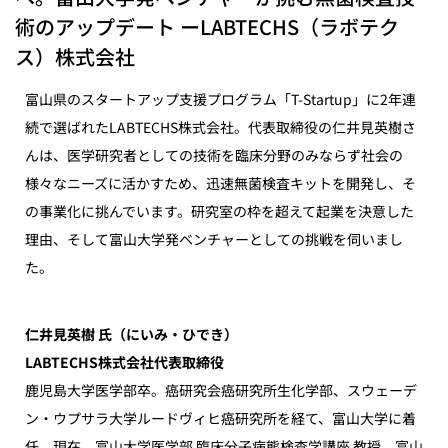
術のアップデート ーLABTECHS（ラボテク
ス）株式会社
富山県のスタートアップ支援プログラム「T-Startup」に2年連
続で選ばれたLABTECHS株式会社。代表取締役の仁井見英樹さ
んは、医学研究者としての技術を臨床分野のみならず社会の
様々なニーズに活かすため、迅速無菌検査キットを開発し、そ
の事業化に挑んでいます。研究室の枠を超えて起業を決意した
理由、そして富山大学発ベンチャーとしての挑戦を伺いまし
た。
仁井見英樹 氏（にいみ・ひでき）
LABTECHS株式会社代表取締役
鹿児島大学医学部卒。癌研究会癌研究所生化学部、スウェーデ
ン・ウプサラ大学ルードヴィヒ癌研究所を経て、富山大学に着
任。現在、富山大学医学部 臨床分子病態検査学講座 教授、富山